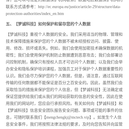
联系方式请参考：http://ec.europa.eu/justice/article-29/structure/data-
protection-authorities/index_en.htm
五、【梦诚科技】如何保护和留存您的个人数据
【梦诚科技】重视个人数据的安全。我们采用适当的物理、管理和
技术保障措施来保护您的个人数据不被未经授权访问、披露、使
用、修改、损坏或丢失。例如，我们会使用加密技术确保数据的机
密性；我们会使用保护机制防止数据遭到恶意攻击；我们会部署访
问控制机制，确保只有授权人员才可访问个人数据；以及我们会举
办安全和隐私保护培训课程，加强员工对于保护个人数据重要性的
认识。我们会尽力保护您的个人数据，但是，请注意，通过互联网
传输的任何数据都不能保证是百分之百安全的。因此，虽然我们会
采取恰当的措施来保护您的个人信息，但【梦诚科技】无法确定或
保证您提供给我们或从我们的网站获取的信息的安全性，因此在使
用我们的网站时，您应自行承担风险。有关如何向【梦诚科技】和
【梦诚科技】信息安全团队报告安全问题、事项或可能的事件的信
息，可随时联系我们【mengchengkj@mctech.vip】。如发生个人信
息安全事件，我们将按照法律法规的要求，及时向您告知并向监管