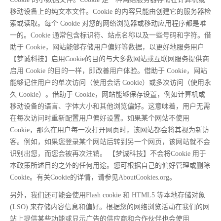
移动设备上的纯文本文件。Cookie 的内容只能由创建它的服务器检
索或读取。每个 Cookie 对您的网络浏览器或移动应用程序都是
唯
一
的。Cookie 通常包含标识符、站点名称以及一些号码和字符。借
助于 Cookie，网站能够存储用户偏好等数据，以更好地服务用户
【梦诚科技】启用Cookie的目的与大多数网站或互联网服务提供商
启用 Cookie 的目的一样，即改善用户体验。借助于 Cookie，网站
能够记住用户的单次访问（使用会话 Cookie）或多次访问（使用永
久 Cookie）。借助于 Cookie，网站能够保存设置，例如计算机或
移动设备的语言、字体大小和其他浏览偏好。这意味着，用户无需
在每次访问时重新配置用户偏好设置。如果某个网站不使用
Cookie，那么在用户每一次打开网页时，该网站都会将其视为新访
客。例如，如果您登录某个网站后转到另一个网页，该网站就不会
识别出您，而您会被再次注销。 【梦诚科技】不会将Cookie 用于
本政策所述目的之外的任何用途。您可根据自己的偏好管理或删除
Cookie。有关Cookie的详情，请参见AboutCookies.org。
另外，我们还可能会使用Flash cookie 和 HTML5 等本地存储对象
(LSO) 来存储内容信息和偏好。根据您的网络浏览活动在我们的网
站上提供某些功能或显示广告的供应商和合作伙伴也会使用